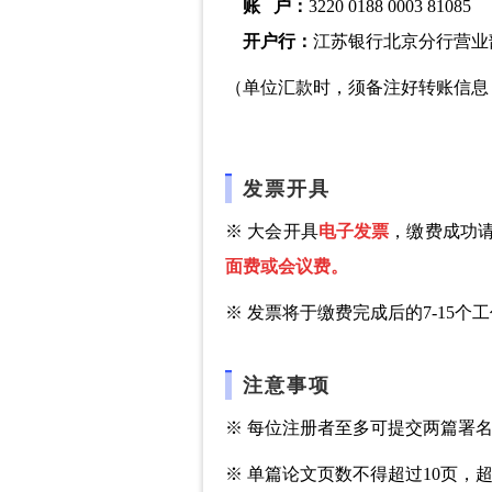
账 户：
3220 0188 0003 81085
开户行：
江苏银行北京分行营业
（单位汇款时，须
备注好转账信息
发票开具
※
大会开具
电子发票
，缴费成功
面费或会议费。
※
发票将于缴费完成后的7-15
注意事项
※ 每位注册者至多可提交两篇署
※ 单篇论文页数不得超过10页，